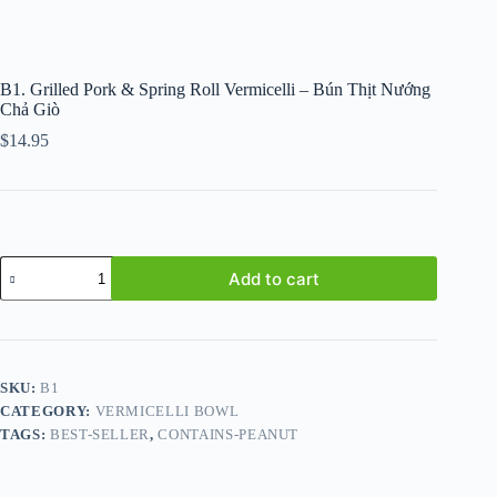
B1. Grilled Pork & Spring Roll Vermicelli – Bún Thịt Nướng
Chả Giò
$
14.95
B1.
Add to cart
Grilled
Pork
&
Spring
Roll
Vermicelli
SKU:
B1
-
CATEGORY:
VERMICELLI BOWL
Bún
Thịt
TAGS:
BEST-SELLER
,
CONTAINS-PEANUT
Nướng
Chả
Giò