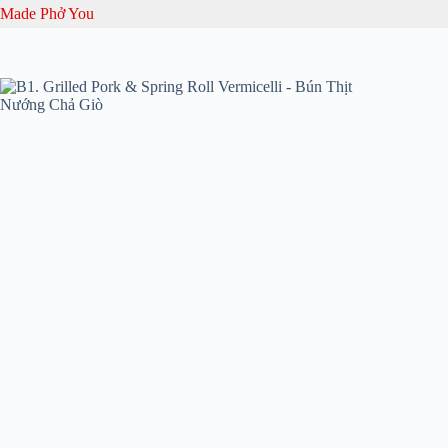
Skip
Made Phở You
to
content